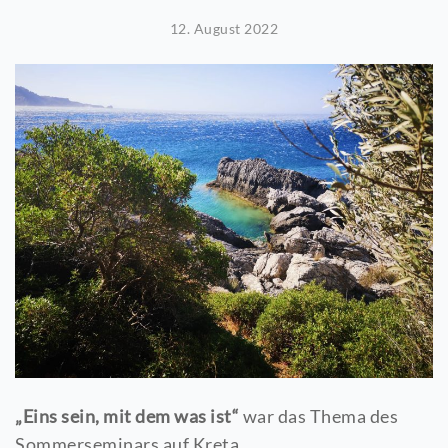
STUDIEN
12. August 2022
LINKS
ALFRED K. LAMOTTE
GEDICHTE
REFERENZEN
UNSERE KUNDEN
KUNDENSTIMMEN
KONTAKT
BLOG
„Eins sein, mit dem was ist“
war das Thema des
Sommerseminars auf Kreta.