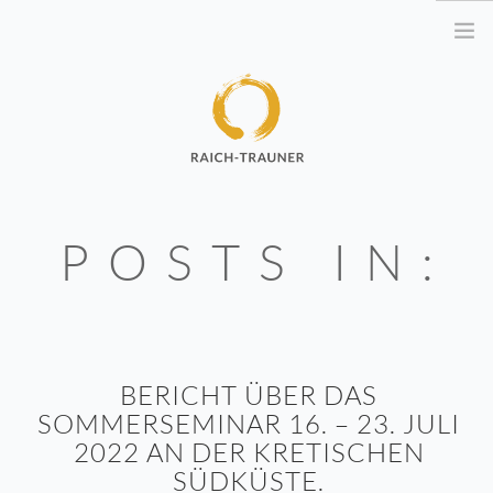
ULRIKE RAICH-TRAUNER
POSTS IN:
OTTO RAICH
TERMINE
RESSOURCEN
MEDITATIONEN AUDIO
BERICHT ÜBER DAS
DOWNLOAD
SOMMERSEMINAR 16. – 23. JULI
YOGA VIDEO
2022 AN DER KRETISCHEN
DOWNLOAD
SÜDKÜSTE.
ACHTSAMKEIT