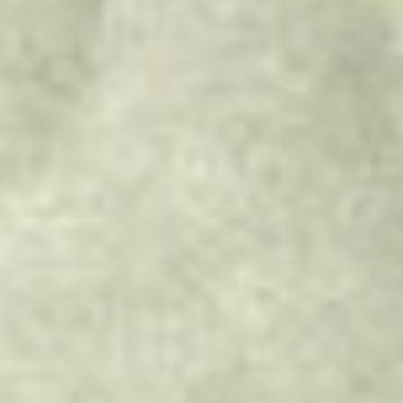
STUDIEN
LINKS
ALFRED K. LAMOTTE
GEDICHTE
REFERENZEN
UNSERE KUNDEN
KUNDENSTIMMEN
KONTAKT
BLOG