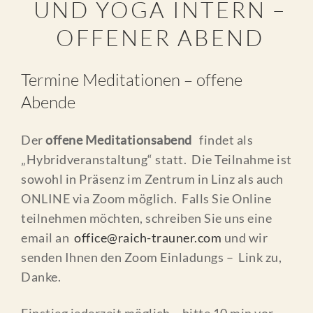
UND YOGA INTERN –
STUDIEN
OFFENER ABEND
LINKS
ALFRED K. LAMOTTE
Termine Meditationen – offene
GEDICHTE
Abende
REFERENZEN
Der
offene Meditationsabend
findet als
UNSERE KUNDEN
„Hybridveranstaltung“ statt. Die Teilnahme ist
KUNDENSTIMMEN
sowohl in Präsenz im Zentrum in Linz als auch
ONLINE via Zoom möglich. Falls Sie Online
KONTAKT
teilnehmen möchten, schreiben Sie uns eine
email an
office@raich-trauner.com
BLOG
und wir
senden Ihnen den Zoom Einladungs – Link zu,
Danke.